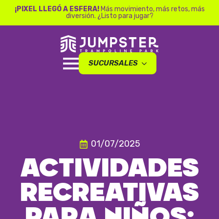
¡PIXEL LLEGÓ A ESFERA!
Más movimiento, más retos, más
diversión. ¿Listo para jugar?
SUCURSALES
01/07/2025
ACTIVIDADES
RECREATIVAS
PARA NIÑOS: