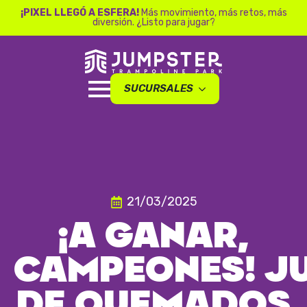
¡PIXEL LLEGÓ A ESFERA!
Más movimiento, más retos, más
diversión. ¿Listo para jugar?
SUCURSALES
21/03/2025
¡A GANAR,
CAMPEONES! J
DE QUEMADOS